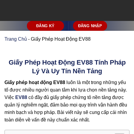
Bỏ
qua
nội
dung
ĐĂNG KÝ
ĐĂNG NHẬP
Trang Chủ
-
Giấy Phép Hoạt Động EV88
Giấy Phép Hoạt Động EV88 Tính Pháp
Lý Và Uy Tín Nền Tảng
Giấy phép hoạt động EV88
luôn là một trong những yếu
tố được nhiều người quan tâm khi lựa chọn nền tảng này.
Việc
EV88
có đầy đủ giấy phép chứng tỏ nền tảng được
quản lý nghiêm ngặt, đảm bảo mọi quy trình vận hành đều
minh bạch và hợp pháp. Bài viết này sẽ cung cấp cái nhìn
toàn diện về vấn đề này chuẩn xác nhất.