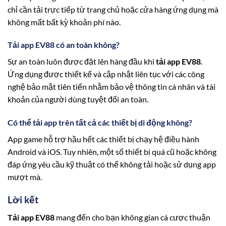
chỉ cần tải trực tiếp từ trang chủ hoặc cửa hàng ứng dụng mà
không mất bất kỳ khoản phí nào.
Tải app EV88 có an toàn không?
Sự an toàn luôn được đặt lên hàng đầu khi
tải app EV88
.
Ứng dụng được thiết kế và cập nhật liên tục với các công
nghệ bảo mật tiên tiến nhằm bảo vệ thông tin cá nhân và tài
khoản của người dùng tuyệt đối an toàn.
Có thể tải app trên tất cả các thiết bị di động không?
App game hỗ trợ hầu hết các thiết bị chạy hệ điều hành
Android và iOS. Tuy nhiên, một số thiết bị quá cũ hoặc không
đáp ứng yêu cầu kỹ thuật có thể không tải hoặc sử dụng app
mượt mà.
Lời kết
Tải app EV88
mang đến cho bạn không gian cá cược thuận