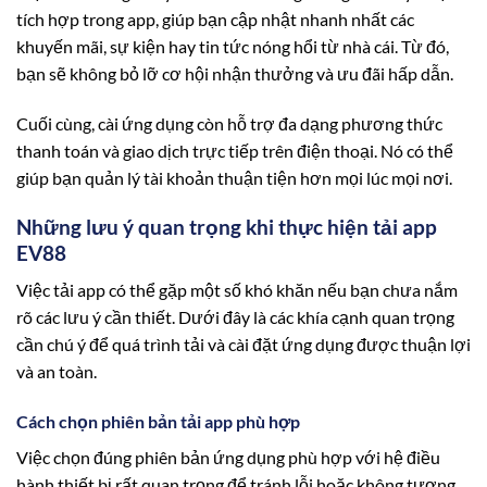
tích hợp trong app, giúp bạn cập nhật nhanh nhất các
khuyến mãi, sự kiện hay tin tức nóng hổi từ nhà cái. Từ đó,
bạn sẽ không bỏ lỡ cơ hội nhận thưởng và ưu đãi hấp dẫn.
Cuối cùng, cài ứng dụng còn hỗ trợ đa dạng phương thức
thanh toán và giao dịch trực tiếp trên điện thoại. Nó có thể
giúp bạn quản lý tài khoản thuận tiện hơn mọi lúc mọi nơi.
Những lưu ý quan trọng khi thực hiện tải app
EV88
Việc tải app có thể gặp một số khó khăn nếu bạn chưa nắm
rõ các lưu ý cần thiết. Dưới đây là các khía cạnh quan trọng
cần chú ý để quá trình tải và cài đặt ứng dụng được thuận lợi
và an toàn.
Cách chọn phiên bản tải app phù hợp
Việc chọn đúng phiên bản ứng dụng phù hợp với hệ điều
hành thiết bị rất quan trọng để tránh lỗi hoặc không tương