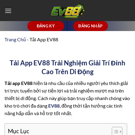
Bỏ
qua
nội
dung
ĐĂNG KÝ
ĐĂNG NHẬP
Trang Chủ
-
Tải App EV88
Tải App EV88 Trải Nghiệm Giải Trí Đỉnh
Cao Trên Di Động
Tải app EV88
hiện là nhu cầu của nhiều người yêu thích giải
trí trực tuyến bởi sự tiện lợi và trải nghiệm mượt mà trên
thiết bị di động. Cách này giúp bạn truy cập nhanh chóng vào
kho trò chơi đa dạng
EV88
, đồng thời tận hưởng các tính
năng hấp dẫn và hỗ trợ tốt nhất.
Mục Lục