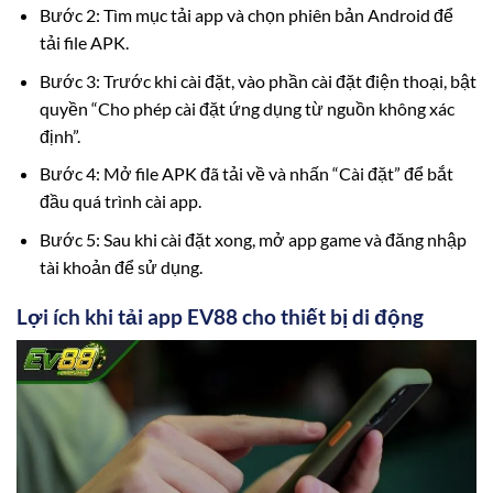
Bước 2: Tìm mục tải app và chọn phiên bản Android để
tải file APK.
Bước 3: Trước khi cài đặt, vào phần cài đặt điện thoại, bật
quyền “Cho phép cài đặt ứng dụng từ nguồn không xác
định”.
Bước 4: Mở file APK đã tải về và nhấn “Cài đặt” để bắt
đầu quá trình cài app.
Bước 5: Sau khi cài đặt xong, mở app game và đăng nhập
tài khoản để sử dụng.
Lợi ích khi tải app EV88 cho thiết bị di động