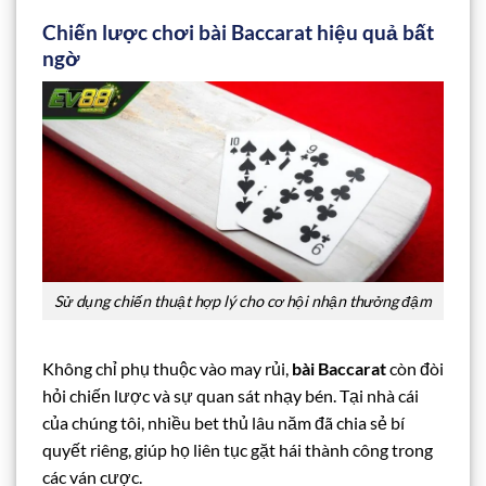
Chiến lược chơi bài Baccarat hiệu quả bất
ngờ
Sử dụng chiến thuật hợp lý cho cơ hội nhận thưởng đậm
Không chỉ phụ thuộc vào may rủi,
bài Baccarat
còn đòi
hỏi chiến lược và sự quan sát nhạy bén. Tại nhà cái
của chúng tôi, nhiều bet thủ lâu năm đã chia sẻ bí
quyết riêng, giúp họ liên tục gặt hái thành công trong
các ván cược.