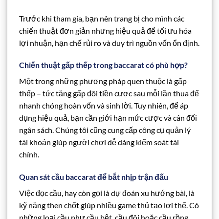
Trước khi tham gia, bạn nên trang bị cho mình các
chiến thuật đơn giản nhưng hiệu quả để tối ưu hóa
lợi nhuận, hạn chế rủi ro và duy trì nguồn vốn ổn định.
Chiến thuật gấp thếp trong baccarat có phù hợp?
Một trong những phương pháp quen thuộc là gấp
thếp – tức tăng gấp đôi tiền cược sau mỗi lần thua để
nhanh chóng hoàn vốn và sinh lời. Tuy nhiên, để áp
dụng hiệu quả, bạn cần giới hạn mức cược và cân đối
ngân sách. Chúng tôi cũng cung cấp công cụ quản lý
tài khoản giúp người chơi dễ dàng kiểm soát tài
chính.
Quan sát cầu baccarat để bắt nhịp trận đấu
Việc đọc cầu, hay còn gọi là dự đoán xu hướng bài, là
kỹ năng then chốt giúp nhiều game thủ tạo lợi thế. Có
những loại cầu như cầu bệt, cầu đôi hoặc cầu rồng.