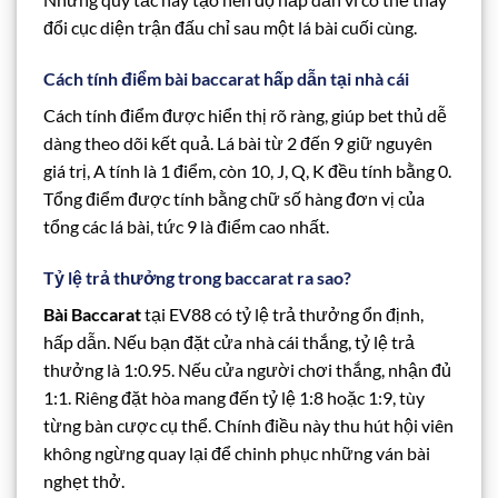
đổi cục diện trận đấu chỉ sau một lá bài cuối cùng.
Cách tính điểm bài baccarat hấp dẫn tại nhà cái
Cách tính điểm được hiển thị rõ ràng, giúp bet thủ dễ
dàng theo dõi kết quả. Lá bài từ 2 đến 9 giữ nguyên
giá trị, A tính là 1 điểm, còn 10, J, Q, K đều tính bằng 0.
Tổng điểm được tính bằng chữ số hàng đơn vị của
tổng các lá bài, tức 9 là điểm cao nhất.
Tỷ lệ trả thưởng trong baccarat ra sao?
Bài Baccarat
tại EV88 có tỷ lệ trả thưởng ổn định,
hấp dẫn. Nếu bạn đặt cửa nhà cái thắng, tỷ lệ trả
thưởng là 1:0.95. Nếu cửa người chơi thắng, nhận đủ
1:1. Riêng đặt hòa mang đến tỷ lệ 1:8 hoặc 1:9, tùy
từng bàn cược cụ thể. Chính điều này thu hút hội viên
không ngừng quay lại để chinh phục những ván bài
nghẹt thở.